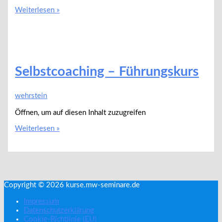
Persönlichkeit
Weiterlesen »
und
Erfolg
–
Erste
Schritte
Selbstcoaching – Führungskurs
wehrstein
Öffnen, um auf diesen Inhalt zuzugreifen
Selbstcoaching
Weiterlesen »
–
Führungskurs
Copyright © 2026
kurse.mw-seminare.de
Impressum
Datenschutzerklärung
Cookie-Richtlinie (EU)